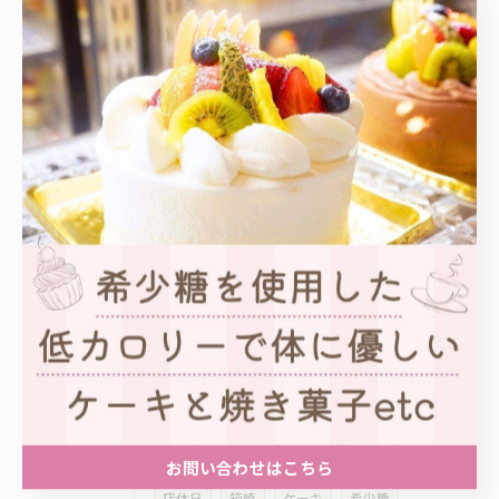
マンディアン
謹賀新年
1月3日
営業開始
バレンタインデー
チョコレート
2月14日
クランチチョコ
オランジェット
トリュフチョコ
予約受付中
さくら餡
さくらクリーム
求肥
いちご丸ごと1個
春限定商品
桃
丸ごと
フルーツゼリー
クリスマスケーキ
オーダー
キャラクター
特注
依頼
イラスト
お問い合わせはこちら
店休日
箱崎
ケーキ
希少糖