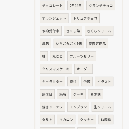
チョコレート
2月14日
クランチチョコ
オランジェット
トリュフチョコ
予約受付中
さくら餡
さくらクリーム
求肥
いちご丸ごと1個
春限定商品
桃
丸ごと
フルーツゼリー
クリスマスケーキ
オーダー
お問い合わせはこちら
キャラクター
特注
依頼
イラスト
店休日
箱崎
ケーキ
希少糖
焼きドーナツ
モンブラン
生クリーム
タルト
マカロン
クッキー
似顔絵