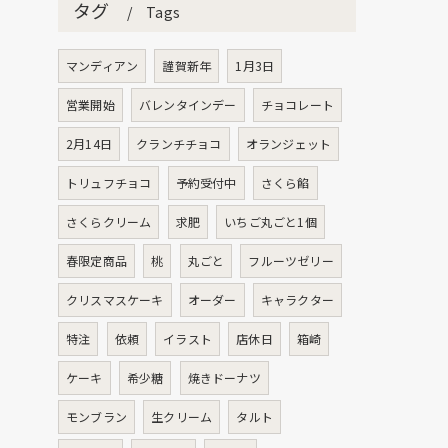
タグ
Tags
マンディアン
謹賀新年
1月3日
営業開始
バレンタインデー
チョコレート
2月14日
クランチチョコ
オランジェット
トリュフチョコ
予約受付中
さくら餡
さくらクリーム
求肥
いちご丸ごと1個
春限定商品
桃
丸ごと
フルーツゼリー
クリスマスケーキ
オーダー
キャラクター
特注
依頼
イラスト
店休日
箱崎
ケーキ
希少糖
焼きドーナツ
モンブラン
生クリーム
タルト