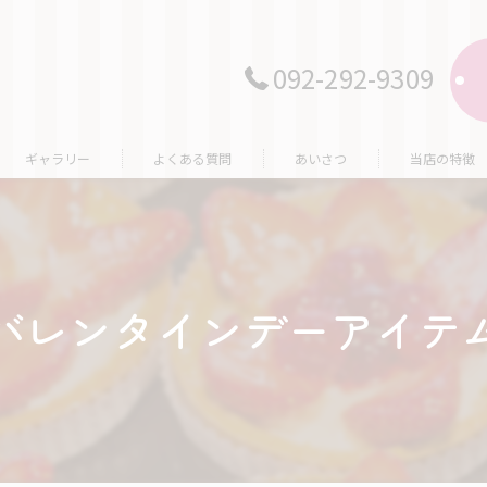
092-292-9309
ギャラリー
よくある質問
あいさつ
当店の特徴
レモンケー
ギフト
バレンタインデーアイテ
低カロリー
キャラクタ
オーダー